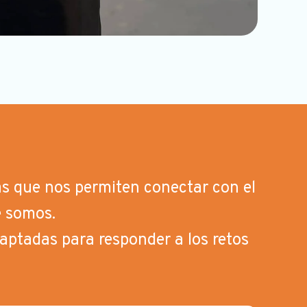
s que nos permiten conectar con el
e somos.
daptadas para responder a los retos