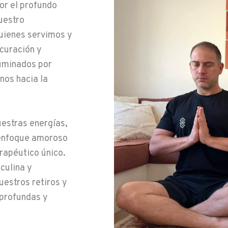
or el profundo
uestro
uienes servimos y
 curación y
luminados por
nos hacia la
estras energías,
l enfoque amoroso
rapéutico único.
culina y
uestros retiros y
profundas y