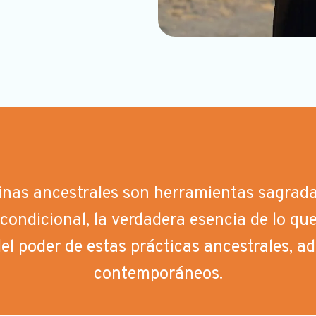
nas ancestrales son herramientas sagrada
condicional, la verdadera esencia de lo qu
el poder de estas prácticas ancestrales, a
contemporáneos.