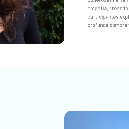
poderosas herrami
empatía, creando 
participantes exp
profunda compren