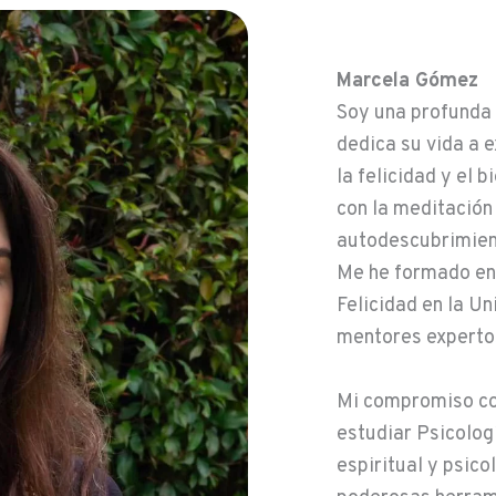
Marcela Gómez
Soy una profunda 
dedica su vida a 
la felicidad y el 
con la meditación 
autodescubrimien
Me he formado en 
Felicidad en la U
mentores expert
Mi compromiso con
estudiar Psicolog
espiritual y psico